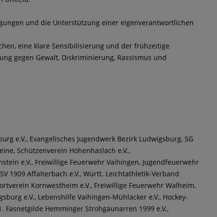
ingungen und die Unterstützung einer eigenverantwortlichen
en, eine klare Sensibilisierung und der frühzeitige
tung gegen Gewalt, Diskriminierung, Rassismus und
burg e.V., Evangelisches Jugendwerk Bezirk Ludwigsburg, SG
ine, Schützenverein Hohenhaslach e.V.,
stein e.V., Freiwillige Feuerwehr Vaihingen, Jugendfeuerwehr
V 1909 Affalterbach e.V., Württ. Leichtathletik-Verband
tverein Kornwestheim e.V., Freiwillige Feuerwehr Walheim,
gsburg e.V., Lebenshilfe Vaihingen-Mühlacker e.V., Hockey-
 1. Fasnetgilde Hemminger Strohgäunarren 1999 e.V.,