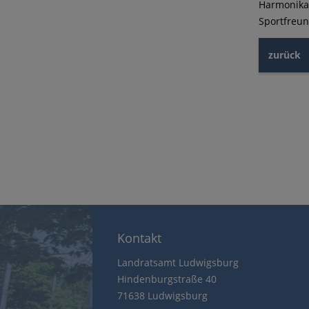
Harmonika
Sportfreun
zurück
Kontakt
Landratsamt Ludwigsburg
Hindenburgstraße 40
71638 Ludwigsburg