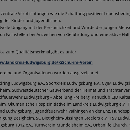
t zentrale Verpflichtungen wie die Schaffung positiver Lebensbed
g der Kinder und Jugendlichen,
tvolle Umgang mit der Persönlichkeit und Würde der jungen Mensch
on Fachstellen bei Anzeichen von Gefährdung und eine aktive Hal
fos zum Qualitätsmerkmal gibt es unter
ww.landkreis-ludwigsburg.de/KiSchu-im-Verein
Vereine und Organisationen wurden ausgezeichnet:
dring Ludwigsburg e.V., Sportkreis Ludwigsburg e.V., CVJM Ludwigs
heim, Südwestdeutscher Gauverband der Heimat und Trachtenvere
dfeuerwehr Ludwigsburg – Abteilung Freiberg, Kanuclub CJD Kalten
m, Ökumenische Hospizinitiative im Landkreis Ludwigsburg e.V., TS
nd Ludwigsburg, Jugendfeuerwehr Vaihingen an der Enz, Hundespor
nigung Besigheim, SC Bietigheim-Bissingen Steelers e.V., TSV Ludwi
gsburg 1912 e.V., Turnverein Mundelsheim e.V., Urbanlife Church,