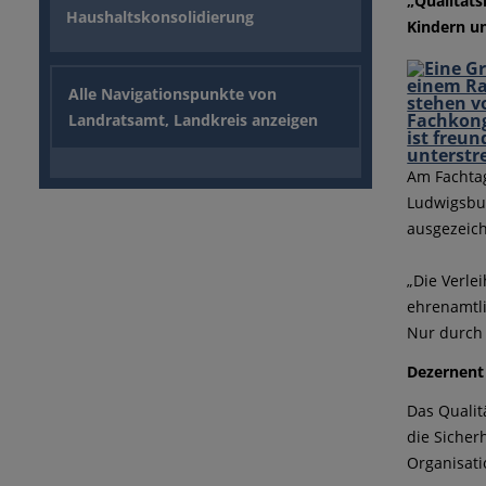
„Qualitäts
Haushaltskonsolidierung
Kindern un
Alle Navigationspunkte von
Landratsamt, Landkreis anzeigen
Am Fachta
Ludwigsbur
ausgezeich
„Die Verle
ehrenamtli
Nur durch 
Dezernent 
Das Qualit
die Sicher
Organisati