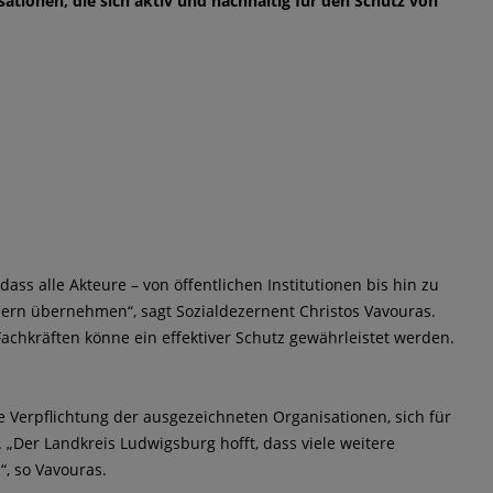
ationen, die sich aktiv und nachhaltig für den Schutz von
dass alle Akteure – von öffentlichen Institutionen bis hin zu
dern übernehmen“, sagt Sozialdezernent Christos Vavouras.
chkräften könne ein effektiver Schutz gewährleistet werden.
e Verpflichtung der ausgezeichneten Organisationen, sich für
 „Der Landkreis Ludwigsburg hofft, dass viele weitere
“, so Vavouras.