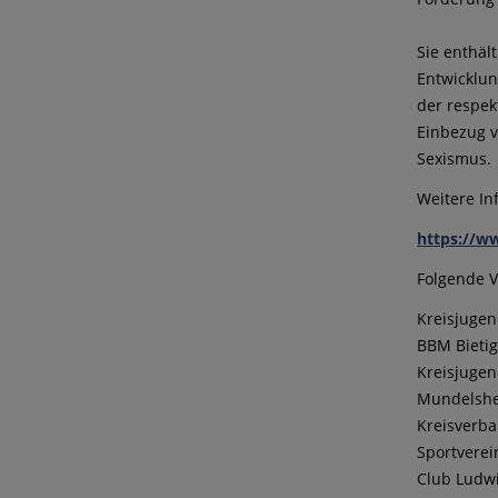
Sie enthäl
Entwicklun
der respek
Einbezug v
Sexismus.
Weitere In
https://w
Folgende 
Kreisjugen
BBM Bietig
Kreisjugen
Mundelshei
Kreisverba
Sportverei
Club Ludwi