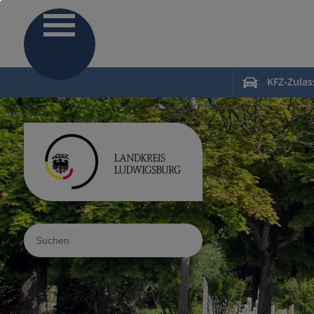
KFZ-Zula
Sucheingabe