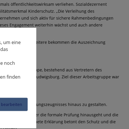
als öffentlichkeitswirksam verliehen. Sozialdezernent
litätsmerkmal Kinderschutz. „Die Verleihung des
 übernehmen und sich aktiv für sichere Rahmenbedingungen
 dieses Engagement weiterhin wächst und auch andere
, um eine
 Auszeichnung. 52 weitere bekommen die Auszeichnung
 das
te noch
linären Arbeitsgruppe, bestehend aus Vertretern des
nen finden
olizeipräsidiums Ludwigsburg. Ziel dieser Arbeitsgruppe war
 bearbeiten
es erweiterten Führungszeugnisses hinaus zu gestalten.
nder Ansatz, der über die formale Prüfung hinausgeht und die
bt. Die unterzeichnete Erklärung betont den Schutz und die
n Umfeld.