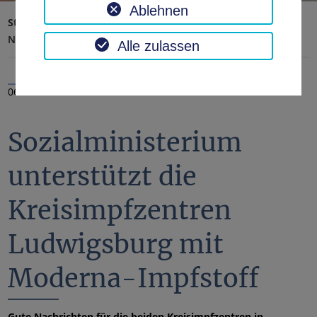
Ablehnen
Startseite
Landratsamt, Landkreis
Aktuelles
Nachrichten
Alle zulassen
06.05.2021
Sozialministerium
unterstützt die
Kreisimpfzentren
Ludwigsburg mit
Moderna-Impfstoff
Gute Nachrichten für die beiden Kreisimpfzentren in