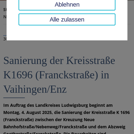
Ablehnen
Startseite
Landratsamt, Landkreis
Aktuelles
Nachrichten
Alle zulassen
30.07.2025
Sanierung der Kreisstraße
K1696 (Franckstraße) in
Vaihingen/Enz
Im Auftrag des Landkreises Ludwigsburg beginnt am
Montag, 4. August 2025, die Sanierung der Kreisstraße K 1696
(Franckstraße) zwischen der Kreuzung Neue
Bahnhofstraße/Nebenweg/Franckstraße und dem Abzweig
Goethestraße/Franckstraße. Die Bauarbeiten sind