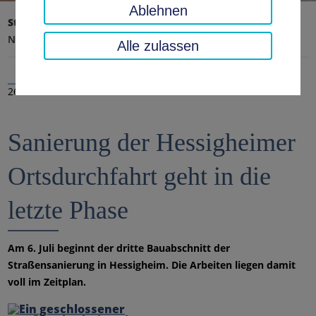
Ablehnen
Startseite
Landratsamt, Landkreis
Aktuelles
Nachrichten
Alle zulassen
26.06.2020
Sanierung der Hessigheimer
Ortsdurchfahrt geht in die
letzte Phase
Am 6. Juli beginnt der dritte Bauabschnitt der
Straßensanierung in Hessigheim. Die Arbeiten liegen damit
voll im Zeitplan.