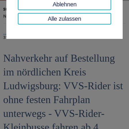
Ablehnen
Startseite
Landratsamt, Landkreis
Aktuelles
Nachrichten
Alle zulassen
31.07.2024
Nahverkehr auf Bestellung
im nördlichen Kreis
Ludwigsburg: VVS-Rider ist
ohne festen Fahrplan
unterwegs - VVS-Rider-
Kleinbusse fahren ab 4.