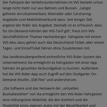
Der Fuhrpark der Verkehrsunternehmen im VVS besteht schon
lange nicht mehr nur aus Bahnen und Bussen. „Längst
gehören Anrufsammeltaxis, Mieträder oder Carsharing-
Angebote zum Mobilitätsverbund dazu. Seit einiger Zeit
ergänzt der Rider das Angebot. Deshalb ist es erfreulich, dass
für On-Demand-Fahrten der VVS-Tarif gilt“, freut sich VVS-
Geschäftsführer Thomas Hachenberger. Fahrgäste mit einem
VVS-Abo, dazu gehört auch das Deutschland-Ticket, oder einem
Tages- und EinzelTicket fahren ohne Zusatzkosten mit.
Das landkreisübergreifend einheitliche VVS-Rider-System des
Unternehmens Via ermöglicht es Fahrgästen mit einer App
Fahrten im gesamten Verbundgebiet zu buchen. Außerdem
hat die VVS-Rider-App auch Zugriff auf den Stuttgarter On-
Demand-Shuttle „SSB Flex“ und andersherum.
„Die Software und das Netzwerk der „virtuellen
Bushaltestellen" von Via ermöglicht den VVS-Rider-Fahrgästen
eine reibungslose Mobilität, die den Komfort und die
Flexibilität eines eigenen Autos mit der Bezahlbarkeit und