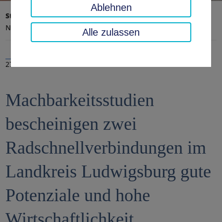
Ablehnen
Startseite
Landratsamt, Landkreis
Aktuelles
Nachrichten
Alle zulassen
27.04.2021
Machbarkeitsstudien
bescheinigen zwei
Radschnellverbindungen im
Landkreis Ludwigsburg gute
Potenziale und hohe
Wirtschaftlichkeit