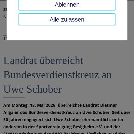
Ablehnen
Startseite
Landratsamt, Landkreis
Aktuelles
Nachrichten
Alle zulassen
19.05.2026
Landrat überreicht
Bundesverdienstkreuz an
Uwe Schober
Am Montag, 18. Mai 2026, überreichte Landrat Dietmar
Allgaier das Bundesverdienstkreuz an Uwe Schober. Seit über
50 Jahren engagiert sich Uwe Schober ehrenamtlich, unter
anderem in der Sportvereinigung Besigheim e.V. und der
Stadtranderholung der AWO Besigheim. Verliehen wird das