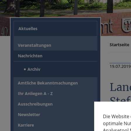
Aktuelles
Startseite
Veranstaltungen
Nachrichten
19.07.2019
Archiv
Amtliche Bekanntmachungen
Land
Ihr Anliegen A - Z
Stef
Ausschreibungen
Newsletter
Die Website
Kreisrätin
optimale Nu
Karriere
In seinem 
Analysetool 