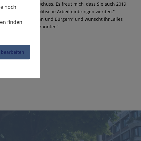
 und im Sozialausschuss. Es freut mich, dass Sie auch 2019
te noch
in die kommunalpolitische Arbeit einbringen werden.“
t seinen Bürgerinnen und Bürgern“ und wünscht ihr „alles
nen finden
lie, Freunde und Bekannten“.
 bearbeiten