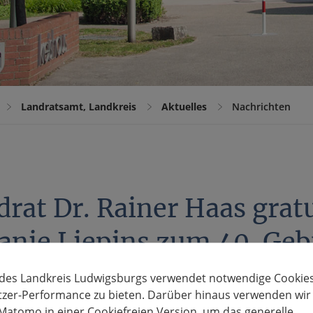
Landratsamt, Landkreis
Aktuelles
Nachrichten
rat Dr. Rainer Haas gratu
anie Liepins zum 40. Gebu
 des Landkreis Ludwigsburgs verwendet notwendige Cookies
 Stefanie Liepins erhält zu ihrem 40. Geburtstag am heutigen Frei
tzer-Performance zu bieten. Darüber hinaus verwenden wir
Gratulationsbrief schreibt der Chef der Kreisverwaltung: „Seit 20
Matomo in einer Cookiefreien Version, um das generelle