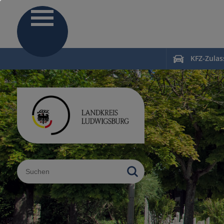
KFZ-Zula
Sucheingabe