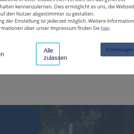
eises mit. Besonders engagierten Sie sich im Jugendhilfeausschuss
alten kennenzulernen. Dies ermöglicht es uns, die Websei
den Kreistag gewählt worden sind und weiterhin Ihre Erfahrungen 
uf den Nutzer abgestimmter zu gestalten.
as dankt Liepins „für Ihren Einsatz zum Wohle des Landkreises mi
g der Einstellung ist jederzeit möglich. Weitere Informatio
allem aber Gesundheit“ und „ein schönes Fest im Kreise Ihrer Fami
formationen über unser Impressum finden Sie
hier
.
Einstellungen
Alle
en
zulassen