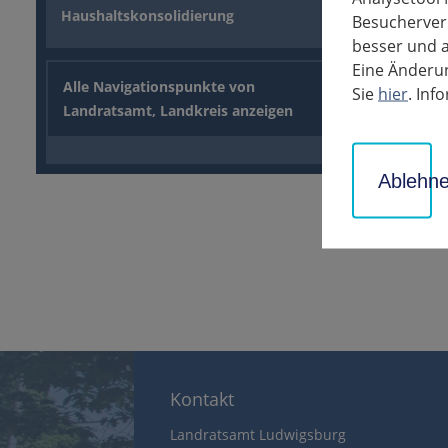
des Landkr
Haushaltskonsolidierung
Besucherverh
wieder in 
besser und a
Landrat Ha
Eine Änderun
Gute, vor 
Alle Navigationspunkte von
Sie
hier
. In
Landratsamt, Landkreis anzeigen
zurück
Ablehn
Kontakt
Landratsamt Ludwigsburg