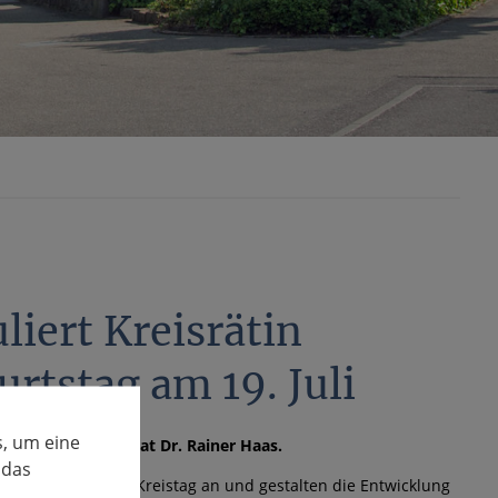
liert Kreisrätin
rtstag am 19. Juli
, um eine
tag Post von Landrat Dr. Rainer Haas.
 das
14 gehören Sie dem Kreistag an und gestalten die Entwicklung