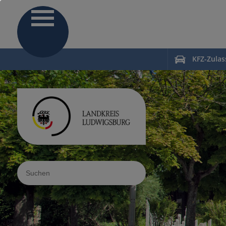
KFZ-Zula
Sucheingabe