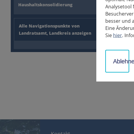
Zum 80. G
Haushaltskonsolidierung
Analysetool 
Klaus-Pete
Besucherverh
Darin heiß
besser und a
geprägt. I
Alle Navigationspunkte von
Eine Änderun
Beitrag da
Landratsamt, Landkreis anzeigen
Sie
hier
. In
Lebensjahr
zurück
Ablehn
Kontakt