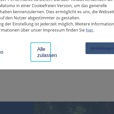
eburtstag am heutigen Samstag gratuliert Landrat Dietmar Allga
Matomo in einer Cookiefreien Version, um das generelle
r Ewert mit einem Brief.
alten kennenzulernen. Dies ermöglicht es uns, die Websei
t es: „In zwei Amtszeiten als Erster Beigeordneter in Remseck am 
uf den Nutzer abgestimmter zu gestalten.
hr kommunalpolitisches Geschick gepaart mit hoher fachlicher K
g der Einstellung ist jederzeit möglich. Weitere Informatio
zu geleistet, dass Remseck am Neckar eine beliebte Wohngemeinde
formationen über unser Impressum finden Sie
hier
.
 wünscht Landrat Allgaier dem Jubilar „alles Gute, vor allem Gesun
Einstellungen
Alle
en
zulassen