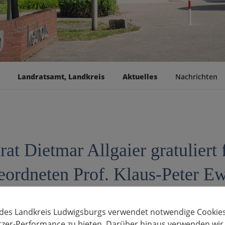
Landratsamt, Landkreis
Aktuelles
Nachrichten
rat Dietmar Allgaier gratulier
eordneten Prof. Klaus-Peter E
uni
 des Landkreis Ludwigsburgs verwendet notwendige Cookies
tzer-Performance zu bieten. Darüber hinaus verwenden wir