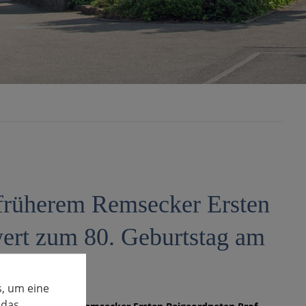
t früherem Remsecker Ersten
wert zum 80. Geburtstag am
, um eine
 das