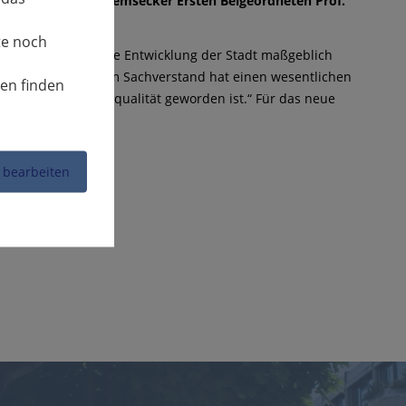
ier dem früheren Remsecker Ersten Beigeordneten Prof.
te noch
Neckar haben Sie die Entwicklung der Stadt maßgeblich
ompetenz und großem Sachverstand hat einen wesentlichen
nen finden
 mit hoher Lebensqualität geworden ist.“ Für das neue
dheit“.
 bearbeiten