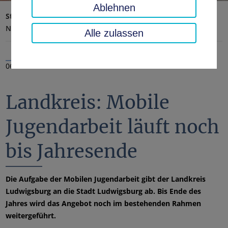
Ablehnen
Startseite
Landratsamt, Landkreis
Aktuelles
Nachrichten
Alle zulassen
06.06.2025
Landkreis: Mobile
Jugendarbeit läuft noch
bis Jahresende
Die Aufgabe der Mobilen Jugendarbeit gibt der Landkreis
Ludwigsburg an die Stadt Ludwigsburg ab. Bis Ende des
Jahres wird das Angebot noch im bestehenden Rahmen
weitergeführt.