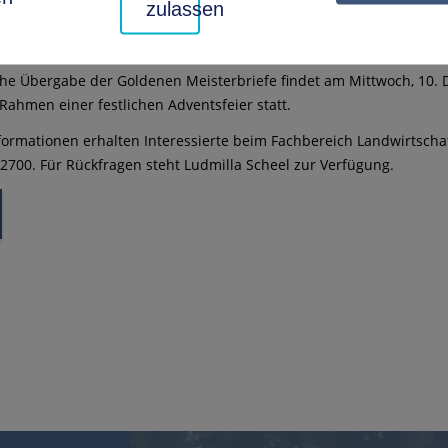
zulassen
lerinnen.
e Übergabe im Dezember
iche Übergabe der Goldenen Meisterbriefe findet am Mittwoch, 10
Rahmen einer festlichen Adventsfeier statt.
formationen erhalten Interessierte beim Fachbereich Landwirtsc
2700. Für Rückfragen steht Ludmilla Scheel zur Verfügung.