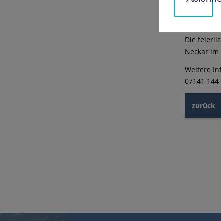
Antragstel
Feierlich
Die feierl
Neckar im 
Weitere In
07141 144-
zurück