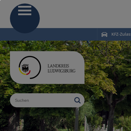
KFZ-Zula
Sucheingabe