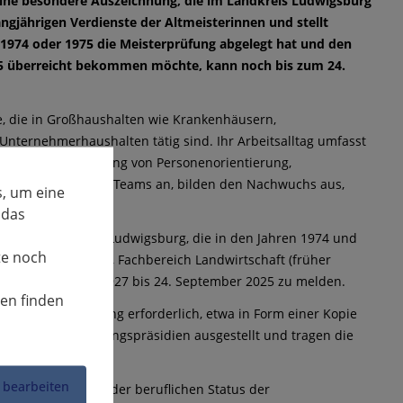
 eine besondere Auszeichnung, die im Landkreis Ludwigsburg
ngjährigen Verdienste der Altmeisterinnen und stellt
r 1974 oder 1975 die Meisterprüfung abgelegt hat und den
5 überreicht bekommen möchte, kann noch bis zum 24.
e, die in Großhaushalten wie Krankenhäusern,
Unternehmerhaushalten tätig sind. Ihr Arbeitsalltag umfasst
ter Berücksichtigung von Personenorientierung,
nagements leiten sie Teams an, bilden den Nachwuchs aus,
, um eine
 das
und aus dem Kreis Ludwigsburg, die in den Jahren 1974 und
te noch
samt Ludwigsburg, Fachbereich Landwirtschaft (früher
mer 07141 144-59927 bis 24. September 2025 zu melden.
nen finden
ierte Meisterprüfung erforderlich, etwa in Form einer Kopie
tändigen Regierungspräsidien ausgestellt und tragen die
 bearbeiten
zeitigen Wohnort oder beruflichen Status der