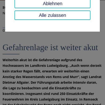
Ablehnen
Startseite
Landratsamt, Landkreis
Aktuelles
Nachrichten
Alle zulassen
03.06.2024
Gefahrenlage ist weiter akut
Weiterhin akut ist die Gefahrenlage aufgrund des
Hochwassers im Landkreis Ludwigsburg. „Auch wenn derzeit
kein starker Regen fällt, erwarten wir weiterhin einen
Anstieg des Wasserstands von Rems und Murr“, sagt Landrat
Dietmar Allgaier. Der Führungsstab arbeite intensiv daran,
die Lage zu beobachten und die Einsatzkräfte zu
koordinieren. Insgesamt sind rund 250 Einsatzkräfte der
Feuerwehren im Kreis Ludwigsburg im Einsatz. In Remseck
ist der Scheitelpunkt der Rems noch nicht erreicht, der Pegel