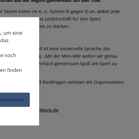
schen aus der Region gemeinsam um den Titel.
ht Teams treten im K.-o.-System (5 gegen 5) an, wobei jede
durch die gemeinsame Leidenschaft für den Sport
inander im Landkreis zu stärken.
, um eine
 das
man kommt. Fußball ist eine universelle Sprache, die
te noch
ndring Ludwigsburg. „Mit der Mini-WM wollen wir genau
n zu schaffen und einfach gemeinsam Spaß am Sport zu
nen finden
en. Anmeldungen und Rückfragen nehmen die Organisatoren
 bearbeiten
[at]landkreis-ludwigsburg.de
ntritt ist frei.