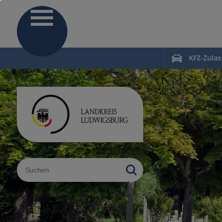
KFZ-Zula
Sucheingabe