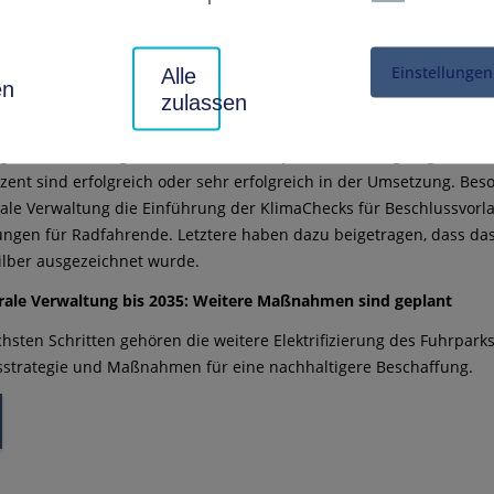
tellte der Landrat in der Sitzung klar.
 erfolgreich in der Umsetzung
Einstellungen
Alle
en
zulassen
hrlichen Klima- und Energiebericht wurde auch die Aktualisierun
n. Dieses Register legt die Basis für die weitere Umsetzung sowohl
 des Umsetzungsstands konnte eine positive Bilanz gezogen werd
zent sind erfolgreich oder sehr erfolgreich in der Umsetzung. B
ale Verwaltung die Einführung der KlimaChecks für Beschlussvorl
ngen für Radfahrende. Letztere haben dazu beigetragen, dass das
 Silber ausgezeichnet wurde.
rale Verwaltung bis 2035: Weitere Maßnahmen sind geplant
hsten Schritten gehören die weitere Elektrifizierung des Fuhrpa
sstrategie und Maßnahmen für eine nachhaltigere Beschaffung.