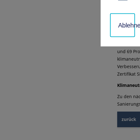
kommen“, s
Maßnahmen
Ablehn
Mit dem jä
beschlosse
Auswertung
und 69 Pro
klimaneutr
Verbesseru
Zertifikat
Klimaneut
Zu den näc
Sanierung
zurück