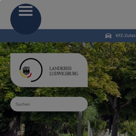
KFZ-Zula
Sucheingabe