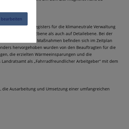
 bearbeiten
g des Maßnahmenregisters für die klimaneutrale Verwaltung
 auf strategischer Ebene als auch auf Detailebene. Bei der
en: 85 Prozent der Maßnahmen befinden sich im Zeitplan
esonders hervorgehoben wurden von den Beauftragten für die
agen, die erzielten Wärmeeinsparungen und die
 Landratsamt als „Fahrradfreundlicher Arbeitgeber“ mit dem
rks, die Ausarbeitung und Umsetzung einer umfangreichen