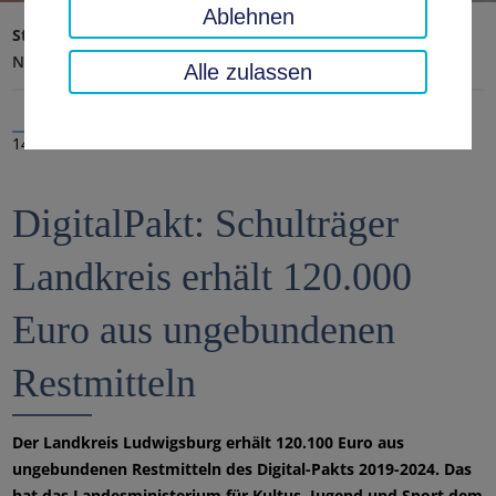
Ablehnen
Startseite
Landratsamt, Landkreis
Aktuelles
Nachrichten
Alle zulassen
14.03.2023
DigitalPakt: Schulträger
Landkreis erhält 120.000
Euro aus ungebundenen
Restmitteln
Der Landkreis Ludwigsburg erhält 120.100 Euro aus
ungebundenen Restmitteln des Digital-Pakts 2019-2024. Das
hat das Landesministerium für Kultus, Jugend und Sport dem