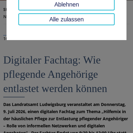
Ablehnen
Startseite
Landratsamt, Landkreis
Aktuelles
Nachrichten
Alle zulassen
16.06.2026
Digitaler Fachtag: Wie
pflegende Angehörige
entlastet werden können
Das Landratsamt Ludwigsburg veranstaltet am Donnerstag,
9. Juli 2026, einen digitalen Fachtag zum Thema „Hilfemix in
der häuslichen Pflege zur Entlastung pflegender Angehöriger
– Rolle von informellen Netzwerken und digitalen
Angeboten“.. Der Fachtag findet von 9:30 bis 12:00 Uhr statt.