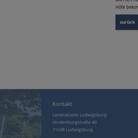
Hilfe bek
zurück
Kontakt
Landratsamt Ludwigsburg
Hindenburgstraße 40
71638 Ludwigsburg