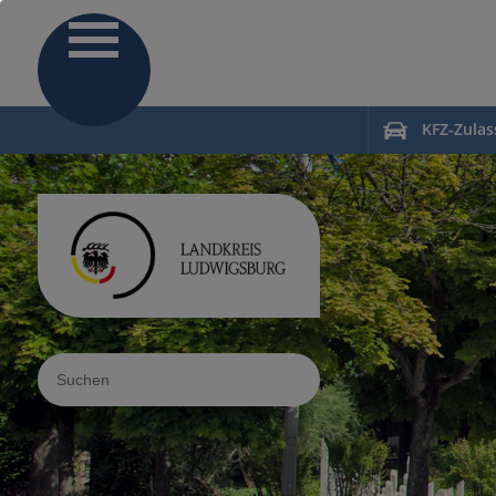
KFZ-Zula
Sucheingabe