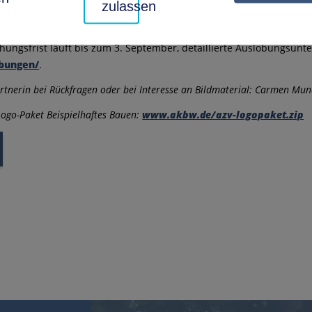
zulassen
er Feierstunde Urkunden überreicht, auch eine Plakette zur Befe
„Beispielhaftes Bauen“ im Landkreis Ludwigsburg fand 2019 statt.
chungsfrist läuft bis zum 3. September, detaillierte Auslobungsunt
bungen/
.
tnerin bei Rückfragen oder bei Interesse an Bildmaterial: Carmen Mun
ogo-Paket Beispielhaftes Bauen:
www.akbw.de/azv-logopaket.zip