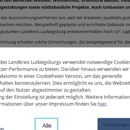
us den Bereichen Wohnen, Wohnumfeld, öffentliche Bauten, Indu
gestaltungen sowie städtebauliche Projekte. Auch Umbauten 
 das Auszeichnungsverfahren aus, weil wir kreatives, qualitativ 
 machen möchten. Beispielhaft geplante und errichtete Gebäude sin
gsstarken Landkreis Ludwigsburg erwiesenermaßen hoch ist“, sagt 
ichnung erhalten solche Einreichungen, die beispielgebend für die
für das Wohlbefinden und das Zusammenleben von Menschen leisten
n wie eine Schule oder Scheune – also keineswegs nur spektakuläre
 des Landkreis Ludwigsburgs verwendet notwendige Cookies
fte Architektur aufzuspüren und ihr ein Forum zu bieten. Denn za
tzer-Performance zu bieten. Darüber hinaus verwenden wir
ffentlichkeit verdient.
Matomo in einer Cookiefreien Version, um das generelle
hme sind alle Bauherrinnen und Bauherren eingeladen, die gemein
alten kennenzulernen. Dies ermöglicht es uns, die Websei
r auch alle Kammermitglieder – aus den Bereichen Architektur, In
uf den Nutzer abgestimmter zu gestalten.
inreichung aufgefordert. Unabhängig davon, wer die Initiative ergr
g der Einstellung ist jederzeit möglich. Weitere Informatio
dort entstehen, wo sich Bauherrschaft und Planende gemeinsam f
formationen über unser Impressum finden Sie
hier
.
e Lösung der Bauaufgabe engagieren.
rten Objekte werden im Internet (
www.akbw.de/objekte
), in d
Einstellungen
Alle
umfangreich dokumentiert. Zudem erhalten die Bau-herrinnen un
en