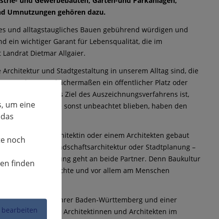
strie- und Gewerbebauten, Garten-und Parkanlagen,
und Umnutzungen gehören dazu.
gutes und alltagstaugliches Bauen gebührend würdigen und
d ein wichtiger Garant für Lebensqualität, die im
Landrat Dietmar Allgaier.
 Architektur und Stadtgestaltung in unserem Alltag sind, die
. Das können gleichermaßen ein öffentlicher Platz oder
 Großprojekte. Das Ziel des Auszeichnungsverfahrens ist,
, um eine
hlreiche Bauten, die sonst unbeachtet blieben, haben den
 das
sam mit einer Architektin oder einem Architekten gebaut
te noch
nenarchitektur, Landschaftsarchitektur oder Stadtplanung –
eift: Die Auszeichnung geht an beide Partner. Denn Baukultur
nen finden
ür eine umweltgerechte und vor allem am Menschen
er App Architekturführer Baden-Württemberg und einer
 bearbeiten
d Bauherren sowie Architektinnen und Architekten im