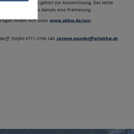
stigung am Bauwerk gehört zur Auszeichnung. Das letzte
 22 Objekte erhielten damals eine Prämierung.
erlagen finden sich unter
www.akbw.de/azv-
dorff, Telefon 0711 2196-140,
carmen.mundorff[at]akbw.de