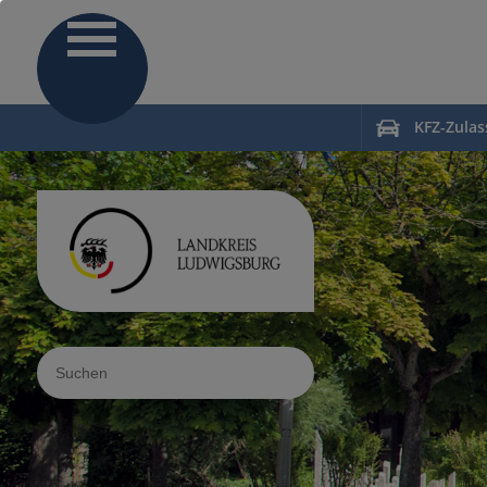
KFZ-Zula
Sucheingabe