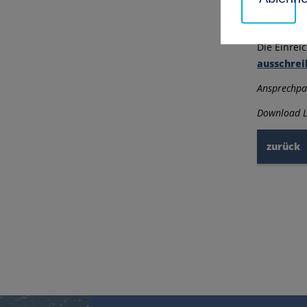
Rahmen ein
Verfahren 
Die Einrei
ausschrei
Ansprechpar
Download L
zurück