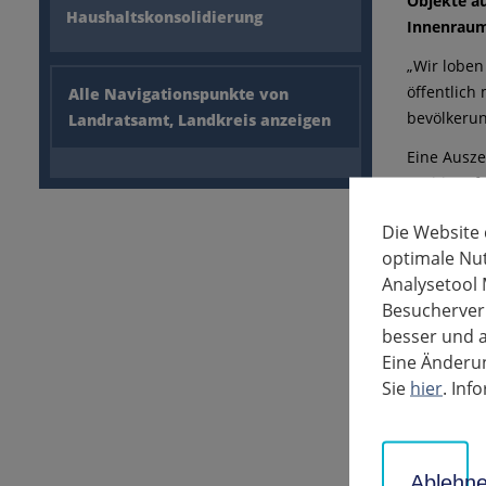
Objekte a
Haushaltskonsolidierung
Innenraum
„Wir loben
öffentlich
Alle Navigationspunkte von
bevölkerun
Landratsamt, Landkreis anzeigen
Eine Ausze
Positives 
Garten sei
Die Website
beispielha
optimale Nu
Blick der Ö
Analysetool 
Zur Teilna
Besucherverh
haben. Abe
besser und a
sind zur E
Eine Änderun
kann nur 
Sie
hier
. In
orientiert
Die prämie
Broschüre 
Ablehn