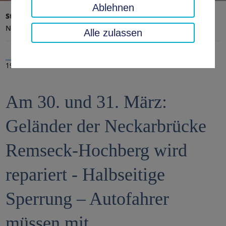
Ablehnen
Startseite
Landratsamt, Landkreis
Aktuelles
Nachrichten
Alle zulassen
19.03.2021
Am 30. und 31. März:
Geländer der Neckarbrücke
Remseck-Hochberg wird
repariert - Halbseitige
Sperrung – Autofahrer
müssen mit