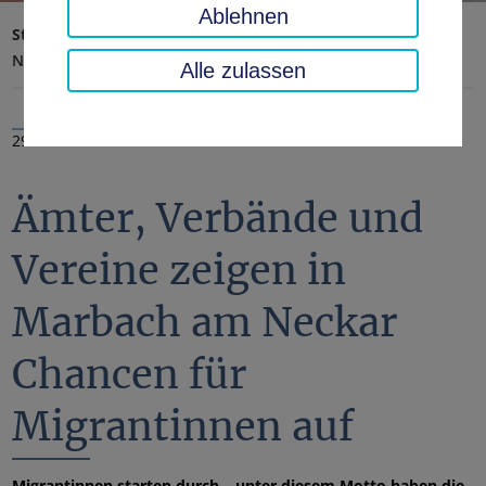
Ablehnen
Startseite
Landratsamt, Landkreis
Aktuelles
Nachrichten
Alle zulassen
29.10.2024
Ämter, Verbände und
Vereine zeigen in
Marbach am Neckar
Chancen für
Migrantinnen auf
Migrantinnen starten durch – unter diesem Motto haben die