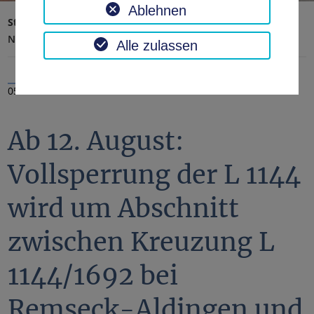
Ablehnen
Startseite
Landratsamt, Landkreis
Aktuelles
Nachrichten
Alle zulassen
05.08.2024
Ab 12. August:
Vollsperrung der L 1144
wird um Abschnitt
zwischen Kreuzung L
1144/1692 bei
Remseck-Aldingen und