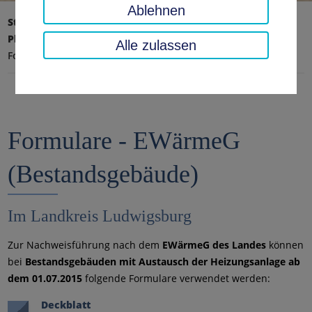
Ablehnen
Startseite
Umwelt, Technik, Klimaschutz
Planen, Bauen & Wohnen
Alle zulassen
Formulare EWärmeG für Bestandgebäude
Formulare - EWärmeG
(Bestandsgebäude)
Im Landkreis Ludwigsburg
Zur Nachweisführung nach dem
EWärmeG des Landes
können
bei
Bestandsgebäuden mit Austausch der Heizungsanlage ab
dem 01.07.2015
folgende Formulare verwendet werden:
Deckblatt