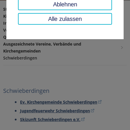
Ablehnen
Startseite
Soziales, Jugend, Familie
Kinder & Jugendliche
Koordination Kinderschutz
Alle zulassen
Informationen für Ehrenamtliche in Vereinen und
Verbänden
Qualitätsmerkmal Kinderschutz
Ausgezeichnete Vereine, Verbände und
Kirchengemeinden
Schwieberdingen
Schwieberdingen
Ev. Kirchengemeinde Schwieberdingen
Jugendfeuerwehr Schwieberdingen
Skizunft Schwieberdingen e.V.