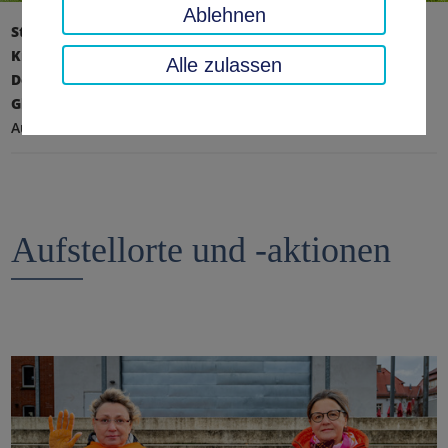
Ablehnen
Startseite
Landratsamt, Landkreis
Kreisverwaltung
Alle zulassen
Dezernat I - Zentrale Steuerung und Schulen
Gleichstellungsbeauftragte
ORANGE BANK
Aufstellorte
Aufstellorte und -aktionen