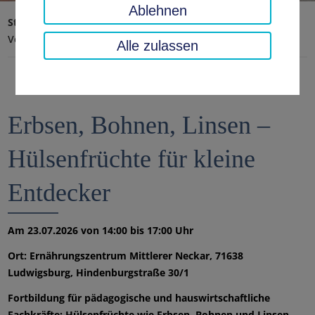
Ablehnen
Startseite
Landratsamt, Landkreis
Aktuelles
Veranstaltungen
Alle zulassen
Erbsen, Bohnen, Linsen –
Hülsenfrüchte für kleine
Entdecker
Am 23.07.2026 von 14:00 bis 17:00 Uhr
Ort: Ernährungszentrum Mittlerer Neckar, 71638
Ludwigsburg, Hindenburgstraße 30/1
Fortbildung für pädagogische und hauswirtschaftliche
Fachkräfte: Hülsenfrüchte wie Erbsen, Bohnen und Linsen