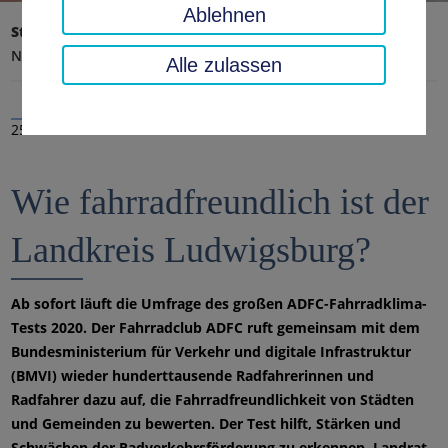
Ablehnen
Startseite
Landratsamt, Landkreis
Aktuelles
Nachrichten
Alle zulassen
25.09.2020
Wie fahrradfreundlich ist der
Landkreis Ludwigsburg?
Ab sofort läuft die Umfrage des großen ADFC-Fahrradklima-
Tests 2020. Der Fahrradclub ADFC ruft gemeinsam mit dem
Bundesministerium für Verkehr und digitale Infrastruktur
(BMVI) wieder hunderttausende Radfahrerinnen und
Radfahrer dazu auf, die Fahrradfreundlichkeit von Städten
und Gemeinden zu bewerten. Der Test hilft, Stärken und
Schwächen der Radverkehrsförderung zu erkennen. Landrat