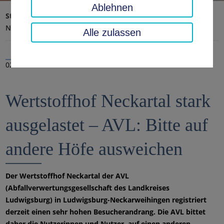
Ablehnen
Startseite
Landratsamt, Landkreis
Aktuelles
Nachrichten
Alle zulassen
02.06.2026
Wertstoffhof Neckartal stark
ausgelastet – AVL: Bitte auf
andere Höfe ausweichen
Der Wertstoffhof Neckartal der AVL
(Abfallverwertungsgesellschaft des Landkreises
Ludwigsburg) in Ludwigsburg-Neckarweihingen registriert
derzeit einen sehr hohen Besucherandrang. Die AVL bittet
daher die Nutzerinnen und Nutzer, auf einen anderen