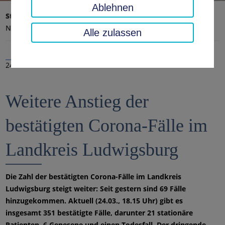
Ablehnen
Startseite
Landratsamt, Landkreis
Aktuelles
Nachrichten
Alle zulassen
24.03.2020
Weitere Anstieg der
bestätigten Corona-Fälle im
Landkreis Ludwigsburg
Die Zahl der bestätigten Corona-Fälle im Landkreis
Ludwigsburg steigt weiter: Seit gestern sind 69 Fälle
hinzugekommen. Aktuell (24.03., 18.15 Uhr) gibt es
insgesamt 351 bestätigte Fälle, darunter 21 stationäre
Patienten, 6 Genesene und einen Todesfall. Der dringende