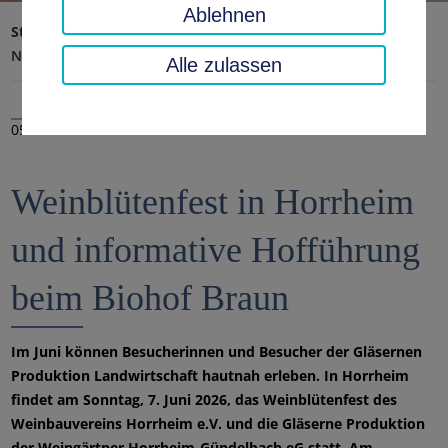
Ablehnen
Startseite
Landratsamt, Landkreis
Aktuelles
Nachrichten
Alle zulassen
05.06.2026
Weinblütenfest in Horrheim
und informative Hofführung
beim Biohof Braun
Im Juni können Besucherinnen und Besucher der Gläsernen
Produktion Landwirtschaft hautnah erleben. In Horrheim
findet am Sonntag, 7. Juni 2026, das Weinblütenfest des
Weinbauvereins Horrheim e.V. und die Gläserne Produktion
der Weingärtner Horrheim-Gündelbach eG statt. Am