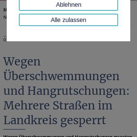
Ablehnen
Startseite
Landratsamt, Landkreis
Aktuelles
Nachrichten
Alle zulassen
03.06.2024
Wegen
Überschwemmungen
und Hangrutschungen:
Mehrere Straßen im
Landkreis gesperrt
Wegen Überschwemmungen und Hangrutschungen mussten