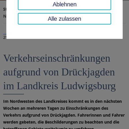
Ablehnen
Startseite
Landratsamt, Landkreis
Aktuelles
Nachrichten
Alle zulassen
25.11.2025
Verkehrseinschränkungen
aufgrund von Drückjagden
im Landkreis Ludwigsburg
Im Nordwesten des Landkreises kommt es in den nächsten
Wochen an mehreren Tagen zu Einschränkungen des
Verkehrs aufgrund von Drückjagden. Fahrerinnen und Fahrer
werden gebeten, die Beschilderungen zu beachten und die
betroffenen Gebiete weiträumig zu umfahren.