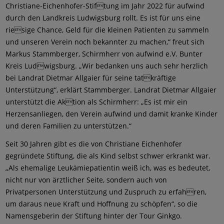
Christiane-Eichenhofer-Stiftung im Jahr 2022 für aufwind
durch den Landkreis Ludwigsburg rollt. Es ist für uns eine
riesige Chance, Geld für die kleinen Patienten zu sammeln
und unseren Verein noch bekannter zu machen,“ freut sich
Markus Stammberger, Schirmherr von aufwind e.V. Bunter
Kreis Ludwigsburg. „Wir bedanken uns auch sehr herzlich
bei Landrat Dietmar Allgaier für seine tatkräftige
Unterstützung“, erklärt Stammberger. Landrat Dietmar Allgaier
unterstützt die Aktion als Schirmherr: „Es ist mir ein
Herzensanliegen, den Verein aufwind und damit kranke Kinder
und deren Familien zu unterstützen.“
Seit 30 Jahren gibt es die von Christiane Eichenhofer
gegründete Stiftung, die als Kind selbst schwer erkrankt war.
„Als ehemalige Leukämiepatientin weiß ich, was es bedeutet,
nicht nur von ärztlicher Seite, sondern auch von
Privatpersonen Unterstützung und Zuspruch zu erfahren,
um daraus neue Kraft und Hoffnung zu schöpfen“, so die
Namensgeberin der Stiftung hinter der Tour Ginkgo.