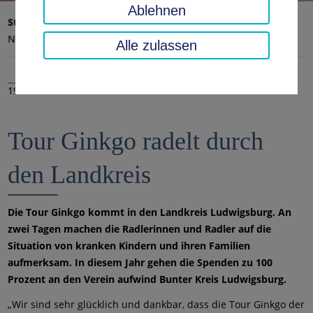
Ablehnen
Startseite
Landratsamt, Landkreis
Aktuelles
Nachrichten
Alle zulassen
19.04.2022
Tour Ginkgo radelt durch
den Landkreis
Die Tour Ginkgo kommt in den Landkreis Ludwigsburg. An
zwei Tagen machen die Radlerinnen und Radler auf die
Situation von kranken Kindern und ihren Familien
aufmerksam. In diesem Jahr gehen die Spenden zu 100
Prozent an den Verein aufwind Bunter Kreis Ludwigsburg.
„Wir sind sehr glücklich und dankbar, dass die Tour Ginkgo der