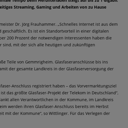
imale Tempo beim Herunterladen steigt auf bis zu 1 Gigabit
zeitiges Streaming, Gaming und Arbeiten von zu Hause
meister Dr. Jörg Frauhammer. „Schnelles Internet ist aus dem
chäftlich. Es ist ein Standortvorteil in einer digitalen
über 200 Prozent der notwendigen Interessenten haben die
 sind, mit der sich alle heutigen und zukünftigen
große Teile von Gemmrigheim. Glasfaseranschlüsse bis ins
 damit der gesamte Landkreis in der Glasfaserversorgung der
sfaser-Anschluss registriert haben – das Vorvermarktungsziel
ist das größte Glasfaser-Projekt der Telekom in Deutschland“,
 dankt allen Verantwortlichen in der Kommune, im Landkreis
eim werden ihren Glasfaser-Anschluss bereits im Herbst
t mit der Kommune“, so Wittlinger. Für das Verlegen der