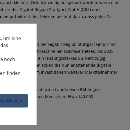
 auch kleinere Orte frühzeitig ausgebaut werden, wenn eine
ührer der Gigabit Region Stuttgart GmbH (GRS) und
ammenarbeit mit der Telekom besteht darin, dass jeder Ort
, um eine
is der Kooperation der Gigabit Region Stuttgart GmbH mit
 das
liche Ausbau des ultraschnellen Glasfasernetzes. Bis 2025
erdem ist geplant, ein leistungsstarkes 5G-Netz zügig
te noch
Weitere Unternehmen sollen die nun entstehende digitale
m soll das Programm Investitionen weiterer Marktteilnehmer
nen finden
e in den fünf benachbarten Landkreisen Böblingen,
ben rund 2,8 Millionen Menschen. Etwa 140.000
 bearbeiten