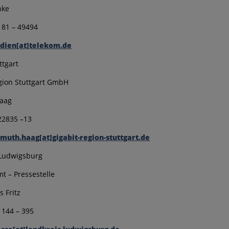
hke
 181 – 49494
dien[at]telekom.de
ttgart
gion Stuttgart GmbH
aag
 22835 –13
muth.haag[at]gigabit-region-stuttgart.de
 Ludwigsburg
t – Pressestelle
s Fritz
1 144 – 395