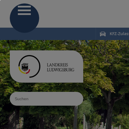
KFZ-Zula
Sucheingabe