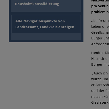
Netzvertei
Haushaltskonsolidierung
pro Sekund
problemlo
„Ich freue
Alle Navigationspunkte von
Leben unse
Landratsamt, Landkreis anzeigen
Gesellscha
Bürger uns
Anforderun
Landrat Di
Haus sind 
Bürger mit
„Auch ich 
wurde um m
erklärt Sa
und der Re
nutzen kön
Glasfaserk