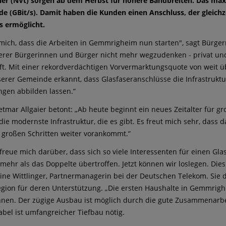
ler (NVt) sorgen ab dem Herbst für höhere Bandbreiten. Das max
e (GBit/s). Damit haben die Kunden einen Anschluss, der gleich
s ermöglicht.
 mich, dass die Arbeiten in Gemmrigheim nun starten", sagt Bürger
rer Bürgerinnen und Bürger nicht mehr wegzudenken - privat und ges
ft. Mit einer rekordverdächtigen Vorvermarktungsquote von weit 
erer Gemeinde erkannt, dass Glasfaseranschlüsse die Infrastruktur
gen abbilden lassen.“
etmar Allgaier betont: „Ab heute beginnt ein neues Zeitalter für 
die modernste Infrastruktur, die es gibt. Es freut mich sehr, dass
 großen Schritten weiter vorankommt.“
freue mich darüber, dass sich so viele Interessenten für einen Gla
ehr als das Doppelte übertroffen. Jetzt können wir loslegen. Dies 
bine Wittlinger, Partnermanagerin bei der Deutschen Telekom. Sie
gion für deren Unterstützung. „Die ersten Haushalte in Gemmrigh
nen. Der zügige Ausbau ist möglich durch die gute Zusammenarbei
abel ist umfangreicher Tiefbau nötig.