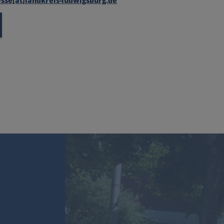
sse[at]landkreis-ludwigsburg.de