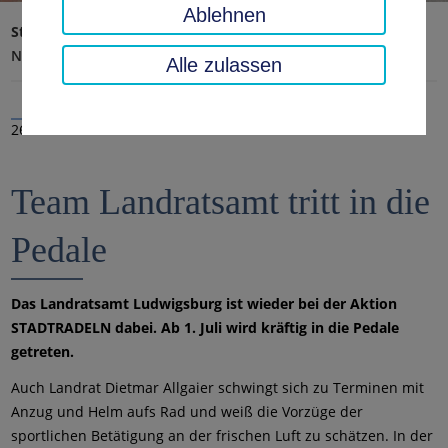
Ablehnen
Startseite
Landratsamt, Landkreis
Aktuelles
Nachrichten
Alle zulassen
26.06.2020
Team Landratsamt tritt in die
Pedale
Das Landratsamt Ludwigsburg ist wieder bei der Aktion
STADTRADELN dabei. Ab 1. Juli wird kräftig in die Pedale
getreten.
Auch Landrat Dietmar Allgaier schwingt sich zu Terminen mit
Anzug und Helm aufs Rad und weiß die Vorzüge der
sportlichen Betätigung an der frischen Luft zu schätzen. In der