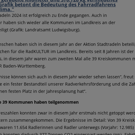
adeln 2024 ist erfolgreich zu Ende gegangen. Auch in
r haben sich wieder alle Kommunen im Landkreis an der
eiligt (Grafik: Landratsamt Ludwigsburg).
schen haben sich in diesem Jahr an der Aktion Stadtradeln beteili
ichen für die RadKULTUR im Landkreis. Bereits seit 8 Jahren ist der
, in diesem Jahr waren zum zweiten Mal alle 39 Kreiskommunen mit
 Baden-Württemberg.
nisse können sich auch in diesem Jahr wieder sehen lassen“, freut s
le ein fester Bestandteil unserer Radverkehrsförderung und die Za
nen festen Platz in der Jahresplanung hat“.
le 39 Kommunen haben teilgenommen
reszahlen konnten zwar in diesem Jahr erstmals nicht getoppt w
tern zusammengekommen. Die Ergebnisse im Detail: Von 39 Krei
waren 11.654 Radlerinnen und Radler unterwegs (Vorjahr: 12.985) u
h konnten dadurch 377 Tonnen CO2 eingespart werden (ggü. Fahrten