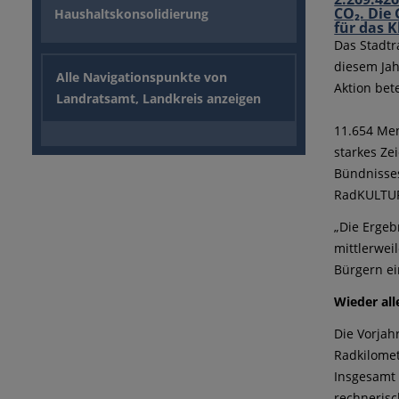
Haushaltskonsolidierung
Das Stadtr
diesem Jah
Alle Navigationspunkte von
Aktion bet
Landratsamt, Landkreis anzeigen
11.654 Men
starkes Ze
Bündnisses
RadKULTUR
„Die Ergeb
mittlerwei
Bürgern ei
Wieder al
Die Vorjah
Radkilome
Insgesamt 
rechnerisc