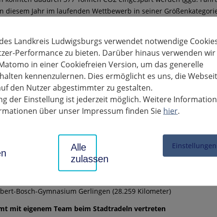
in diesem Jahr im laufenden Wettbewerb in seiner Größenkategorie
eis freut sich, die Besten unter den Besten auszuzeichnen und 
 des Landkreis Ludwigsburgs verwendet notwendige Cookies
z auf dem Treppchen:
tzer-Performance zu bieten. Darüber hinaus verwenden wir
ste Kommune (meiste Kilometer pro Einwohner/-in)
Matomo in einer Cookiefreien Version, um das generelle
alten kennenzulernen. Dies ermöglicht es uns, die Websei
Oberriexingen (15,14 Kilometer pro Einwohner/-in)
uf den Nutzer abgestimmter zu gestalten.
Schwieberdingen (8,00 Kilometer pro Einwohner/-in)
g der Einstellung ist jederzeit möglich. Weitere Informatio
reudental (7,54 Kilometer pro Einwohner/-in)
formationen über unser Impressum finden Sie
hier
.
ste Teams (Gesamtkilometer)
Einstellungen
Alle
en
Mörike-Gymnasium (70.418 Kilometer)
zulassen
Bosch@Si (52.022 Kilometer)
Robert-Bosch-Gymnasium Gerlingen (28.259 Kilometer)
mt mit eigenem Team beim Stadtradeln vertreten