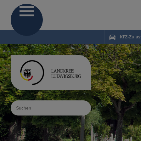
KFZ-Zula
Sucheingabe