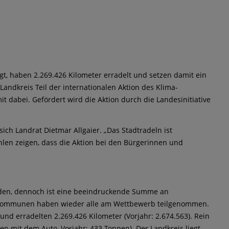
gt, haben 2.269.426 Kilometer erradelt und setzen damit ein
 Landkreis Teil der internationalen Aktion des Klima-
 dabei. Gefördert wird die Aktion durch die Landesinitiative
ich Landrat Dietmar Allgaier. „Das Stadtradeln ist
hlen zeigen, dass die Aktion bei den Bürgerinnen und
erden, dennoch ist eine beeindruckende Summe an
skommunen haben wieder alle am Wettbewerb teilgenommen.
nd erradelten 2.269.426 Kilometer (Vorjahr: 2.674.563). Rein
 mit dem Auto, Vorjahr: 433 Tonnen). Der Landkreis liegt