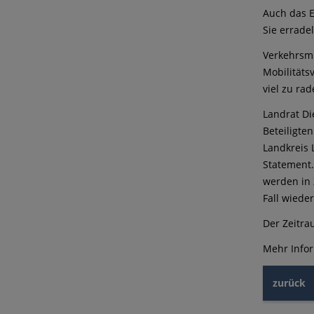
Auch das E
Sie errade
Verkehrsmi
Mobilitäts
viel zu rad
Landrat Di
Beteiligte
Landkreis 
Statement.
werden in 
Fall wiede
Der Zeitra
Mehr Infor
zurück