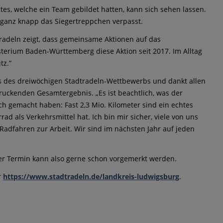
es, welche ein Team gebildet hatten, kann sich sehen lassen.
 ganz knapp das Siegertreppchen verpasst.
radeln zeigt, dass gemeinsame Aktionen auf das
terium Baden-Württemberg diese Aktion seit 2017. Im Alltag
tz.“
nis des dreiwöchigen Stadtradeln-Wettbewerbs und dankt allen
ruckenden Gesamtergebnis. „Es ist beachtlich, was der
 gemacht haben: Fast 2,3 Mio. Kilometer sind ein echtes
d als Verkehrsmittel hat. Ich bin mir sicher, viele von uns
Radfahren zur Arbeit. Wir sind im nächsten Jahr auf jeden
 Der Termin kann also gerne schon vorgemerkt werden.
r
https://www.stadtradeln.de/landkreis-ludwigsburg
.