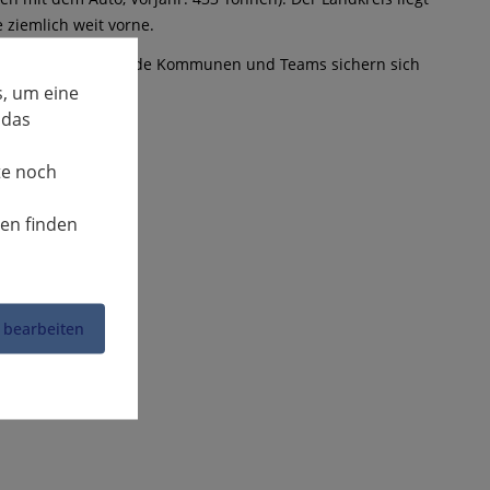
 ziemlich weit vorne.
zu prämieren. Folgende Kommunen und Teams sichern sich
, um eine
 das
te noch
nen finden
 bearbeiten