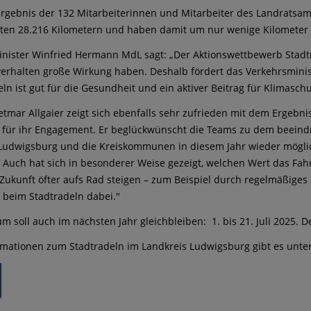
rgebnis der 132 Mitarbeiterinnen und Mitarbeiter des Landratsamt
lten 28.216 Kilometern und haben damit um nur wenige Kilometer
nister Winfried Hermann MdL sagt: „Der Aktionswettbewerb Stadt
verhalten große Wirkung haben. Deshalb fördert das Verkehrsminis
eln ist gut für die Gesundheit und ein aktiver Beitrag für Klimaschu
etmar Allgaier zeigt sich ebenfalls sehr zufrieden mit dem Ergeb
n für ihr Engagement. Er beglückwünscht die Teams zu dem beeind
Ludwigsburg und die Kreiskommunen in diesem Jahr wieder möglich
 Auch hat sich in besonderer Weise gezeigt, welchen Wert das Fahrra
Zukunft öfter aufs Rad steigen – zum Beispiel durch regelmäßiges 
r beim Stadtradeln dabei."
um soll auch im nächsten Jahr gleichbleiben: 1. bis 21. Juli 2025.
mationen zum Stadtradeln im Landkreis Ludwigsburg gibt es unte