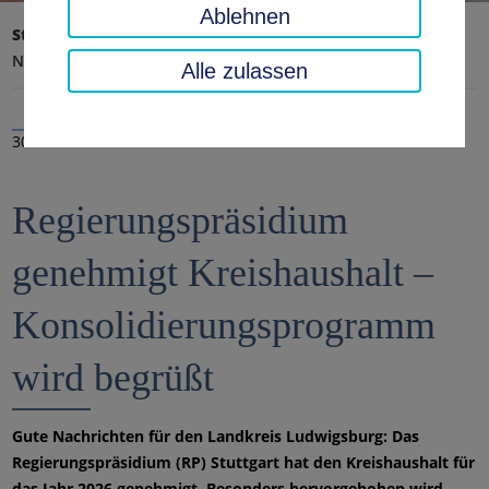
Ablehnen
Startseite
Landratsamt, Landkreis
Aktuelles
Nachrichten
Alle zulassen
30.01.2026
Regierungspräsidium
genehmigt Kreishaushalt –
Konsolidierungsprogramm
wird begrüßt
Gute Nachrichten für den Landkreis Ludwigsburg: Das
Regierungspräsidium (RP) Stuttgart hat den Kreishaushalt für
das Jahr 2026 genehmigt. Besonders hervorgehoben wird