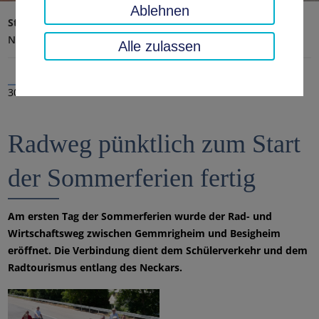
Ablehnen
Startseite
Landratsamt, Landkreis
Aktuelles
Nachrichten
Alle zulassen
30.07.2020
Radweg pünktlich zum Start
der Sommerferien fertig
Am ersten Tag der Sommerferien wurde der Rad- und
Wirtschaftsweg zwischen Gemmrigheim und Besigheim
eröffnet. Die Verbindung dient dem Schülerverkehr und dem
Radtourismus entlang des Neckars.