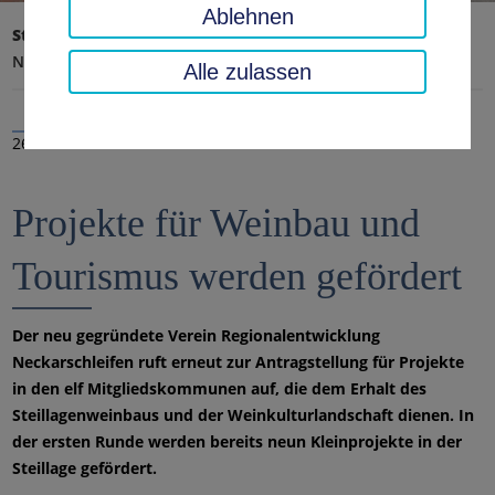
Ablehnen
Startseite
Landratsamt, Landkreis
Aktuelles
Nachrichten
Alle zulassen
26.03.2021
Projekte für Weinbau und
Tourismus werden gefördert
Der neu gegründete Verein Regionalentwicklung
Neckarschleifen ruft erneut zur Antragstellung für Projekte
in den elf Mitgliedskommunen auf, die dem Erhalt des
Steillagenweinbaus und der Weinkulturlandschaft dienen. In
der ersten Runde werden bereits neun Kleinprojekte in der
Steillage gefördert.