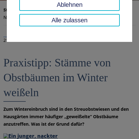
Ablehnen
Startseite
Landratsamt, Landkreis
Aktuelles
Nachrichten
Alle zulassen
21.11.2023
Praxistipp: Stämme von
Obstbäumen im Winter
weißeln
Zum Wintereinbruch sind in den Streuobstwiesen und den
Hausgärten immer häufiger „geweißelte“ Obstbäume
anzutreffen. Was ist der Grund dafür?