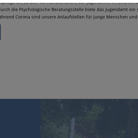
spflege bis zu den Vormundschaften, der Jugendhilfe im Strafverfa
urch die Psychologische Beratungsstelle biete das Jugendamt ein
hrend Corona sind unsere Anlaufstellen für junge Menschen und ih