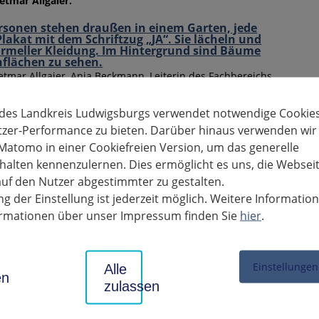
etmar Allgaier.
etmar Allgaier, Anja Beckmann, Leiterin des Fachbereichs
gend und Familie, Andreas Moos, Leiter des
ereichs Beratung, Prävention und Kita, sowie David
 des Landkreis Ludwigsburgs verwendet notwendige Cookies
eiter des Kompetenzbereichs Soziale Dienste
tzer-Performance zu bieten. Darüber hinaus verwenden wir
Matomo in einer Cookiefreien Version, um das generelle
 Jahr mit Corona stehen die Kinder und Jugendlichen in unserem
alten kennenzulernen. Dies ermöglicht es uns, die Websei
Enge, Quarantäne, finanzielle Unsicherheiten und unklare Perspek
uf den Nutzer abgestimmter zu gestalten.
grenzen, Jugendliche und Kinder entwickeln Depressionen und Äng
g der Einstellung ist jederzeit möglich. Weitere Informatio
ur einige Beispiele für die aktuelle Entwicklung.
formationen über unser Impressum finden Sie
hier
.
amt des Landkreises Ludwigsburg beteiligt sich an den Aktionst
ril bis 20. Mai 2021 mit einer Plakatkation unter dem Titel: „Juge
Einstellungen
Alle
g sind wir für Kinder, Jugendliche und ihre Familien erreichbar 
en
zulassen
dliche Art und Weise an“, betont Landrat Dietmar Allgaier. Vom Al
h Adoption, der wirtschaftlichen Jugendhilfe, der Jugendarbeit 