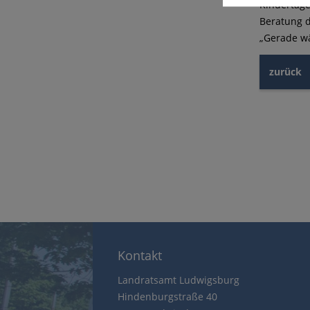
Kindertage
Beratung d
„Gerade wä
zurück
Kontakt
Landratsamt Ludwigsburg
Hindenburgstraße 40