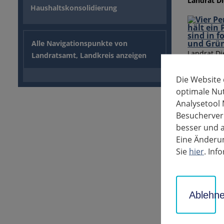
Landrat Di
Haushaltskonsolidierung
Alle Navigationspunkte von
Landrat Di
Landratsamt, Landkreis anzeigen
Kinder, Ju
Kompetenzb
Die Website
Nausner, L
optimale Nu
Analysetool 
Nach einem
Besucherverh
räumliche 
besser und a
Belastungs
Eine Änderun
Das sind n
Sie
hier
. In
Das Jugend
vom 20. Ap
Ludwigsbur
Ablehn
unterschie
Fachbereic