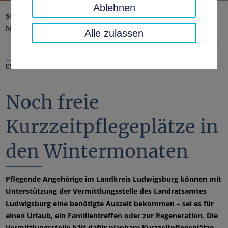
Ablehnen
Startseite
Landratsamt, Landkreis
Aktuelles
Nachrichten
Alle zulassen
09.12.2025
Noch freie
Kurzzeitpflegeplätze in
den Wintermonaten
Pflegende Angehörige im Landkreis Ludwigsburg können mit
Unterstützung der Vermittlungsstelle des Landratsamtes
Ludwigsburg eine benötigte Auszeit bekommen – sei es für
einen Urlaub, ein Familientreffen oder zur Regeneration. Die
Vermittlungsstelle hält dafür planbare Kurzzeitpflegeplätze