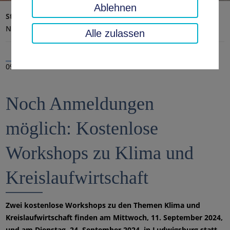
Ablehnen
Startseite
Landratsamt, Landkreis
Aktuelles
Nachrichten
Alle zulassen
09.09.2024
Noch Anmeldungen
möglich: Kostenlose
Workshops zu Klima und
Kreislaufwirtschaft
Zwei kostenlose Workshops zu den Themen Klima und
Kreislaufwirtschaft finden am Mittwoch, 11. September 2024,
und am Dienstag, 24. September 2024, in Ludwigsburg statt.