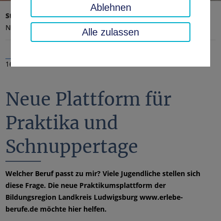
Ablehnen
Startseite
Landratsamt, Landkreis
Aktuelles
Nachrichten
Alle zulassen
16.05.2022
Neue Plattform für
Praktika und
Schnuppertage
Welcher Beruf passt zu mir? Viele Jugendliche stellen sich
diese Frage. Die neue Praktikumsplattform der
Bildungsregion Landkreis Ludwigsburg www.erlebe-
berufe.de möchte hier helfen.