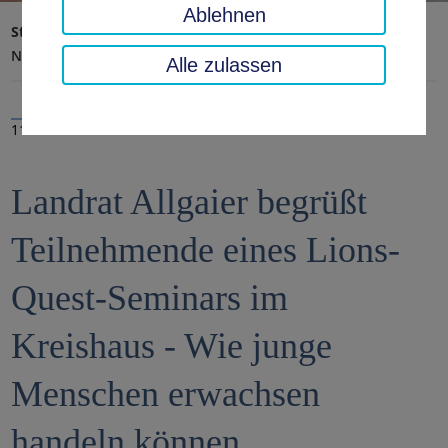
Ablehnen
Startseite
Landratsamt, Landkreis
Aktuelles
Nachrichten
Alle zulassen
11.03.2024
Landrat Allgaier begrüßt
Teilnehmende eines Lions-
Quest-Seminars im
Kreishaus - Wie junge
Menschen erwachsen
handeln können