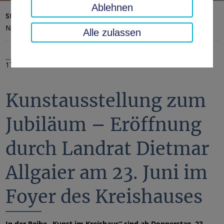
Ablehnen
Startseite
Landratsamt, Landkreis
Aktuelles
Nachrichten
Alle zulassen
17.06.2022
Kunstausstellung zum
Jubiläum – Eröffnung
durch Landrat Dietmar
Allgaier am 23. Juni im
Foyer des Kreishauses
In der Reihe „Kunst im Kreishaus“ sind ab Donnerstag, 23.