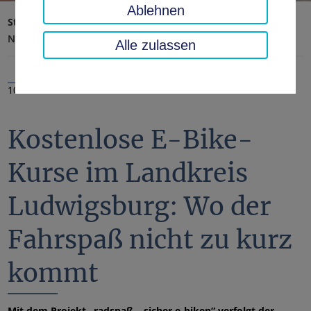
Ablehnen
Startseite
Landratsamt, Landkreis
Aktuelles
Nachrichten
Alle zulassen
10.09.2021
Kostenlose E-Bike-
Kurse im Landkreis
Ludwigsburg: Wo der
Fahrspaß nicht zu kurz
kommt
Mit dem Projekt „radspaß – sicher e-biken“ verfolgt der