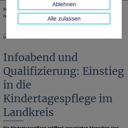
Ablehnen
Startseite
Landratsamt, Landkreis
Aktuelles
Nachrichten
Alle zulassen
04.09.2025
Infoabend und
Qualifizierung: Einstieg
in die
Kindertagespflege im
Landkreis
Die Kindertagespflege eröffnet engagierten Menschen eine