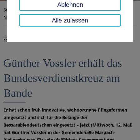
Ablehnen
Startseite
Landratsamt, Landkreis
Aktuelles
Nachrichten
Alle zulassen
12.05.2021
Günther Vossler erhält das
Bundesverdienstkreuz am
Bande
Er hat schon früh innovative, wohnortnahe Pflegeformen
umgesetzt und sich für die Belange der
Bessarabiendeutschen eingesetzt – jetzt (Mittwoch, 12. Mai)
hat Günther Vossler in der Gemeindehalle Marbach-
Rielingshausen für sein vielfältiges Engagement das