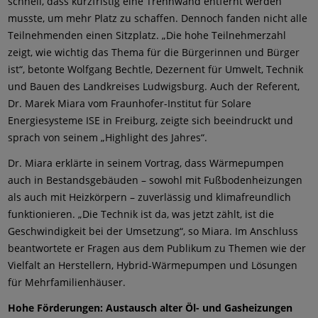
schnell, dass kurzfristig eine Trennwand entfernt werden
musste, um mehr Platz zu schaffen. Dennoch fanden nicht alle
Teilnehmenden einen Sitzplatz. „Die hohe Teilnehmerzahl
zeigt, wie wichtig das Thema für die Bürgerinnen und Bürger
ist“, betonte Wolfgang Bechtle, Dezernent für Umwelt, Technik
und Bauen des Landkreises Ludwigsburg. Auch der Referent,
Dr. Marek Miara vom Fraunhofer-Institut für Solare
Energiesysteme ISE in Freiburg, zeigte sich beeindruckt und
sprach von seinem „Highlight des Jahres“.
Dr. Miara erklärte in seinem Vortrag, dass Wärmepumpen
auch in Bestandsgebäuden – sowohl mit Fußbodenheizungen
als auch mit Heizkörpern – zuverlässig und klimafreundlich
funktionieren. „Die Technik ist da, was jetzt zählt, ist die
Geschwindigkeit bei der Umsetzung“, so Miara. Im Anschluss
beantwortete er Fragen aus dem Publikum zu Themen wie der
Vielfalt an Herstellern, Hybrid-Wärmepumpen und Lösungen
für Mehrfamilienhäuser.
Hohe Förderungen: Austausch alter Öl- und Gasheizungen