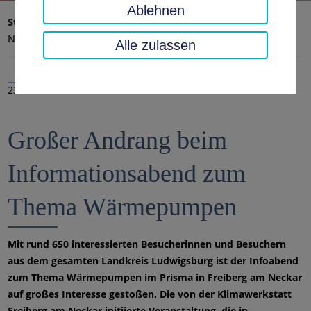
Ablehnen
Startseite
Landratsamt, Landkreis
Aktuelles
Nachrichten
Alle zulassen
23.01.2025
Großer Andrang beim
Informationsabend zum
Thema Wärmepumpen
Mit rund 650 interessierten Besucherinnen und Besuchern
aus dem gesamten Landkreis Ludwigsburg ist der Infoabend
zum Thema Wärmepumpen im Prisma in Freiberg am Neckar
auf großes Interesse gestoßen. Die von der Klimawerkstatt
Freiberg am Neckar initiierte Veranstaltung, die in