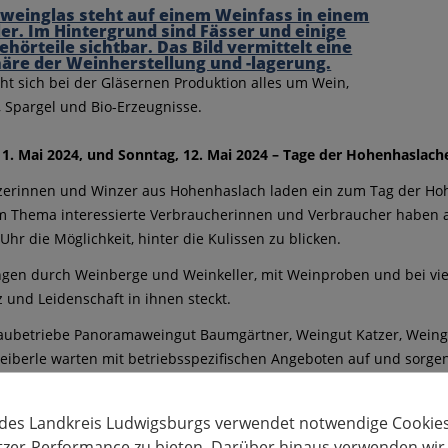
ht sich bei der Gläsernen Produktion alles um Wein,
 Spargel und Bio-Erzeugnisse.
1. Mai 2024, und Sonntag, 12. Mai 2024 – Tage der Hohenhaslach
zerinnen und Winzer aus Hohenhaslach laden ein zum Tag der Ho
m Thema interessierte Verbraucherinnen und Verbraucher haben am
Uhr die Möglichkeit, hinter die Kulissen zu blicken.
gen durch Weinberge und Weinkeller, mit Weinproben und bei viel
und Leidenschaft in ihnen steckt.
ubetriebe Panoramaweingut Baumgärtner, Weingut Katzer, Weingut
iberle warten mit betriebsspezifischen Angeboten auf und sorge
n,Köstlichkeiten und zahlreichen Plätzen zum Verweilen. Nähere I
erne-produktion.de
.
 des Landkreis Ludwigsburgs verwendet notwendige Cookies
9. Mai 2024, und Montag, 20. Mai 2024 – Erdbeer- und Spargelfes
tzer-Performance zu bieten. Darüber hinaus verwenden wir