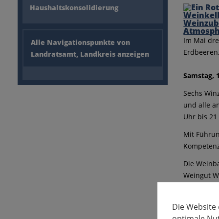
Haushaltskonsolidierung
Im Mai dre
Alle Navigationspunkte von
Erdbeeren,
Landratsamt, Landkreis anzeigen
Samstag, 1
Sechs Win
und alle a
Uhr bis 21 
Mit Führun
Kompetenz 
Die Weinba
Weingut We
Informatio
www.gläs
Die Website
Sonntag, 1
optimale Nu