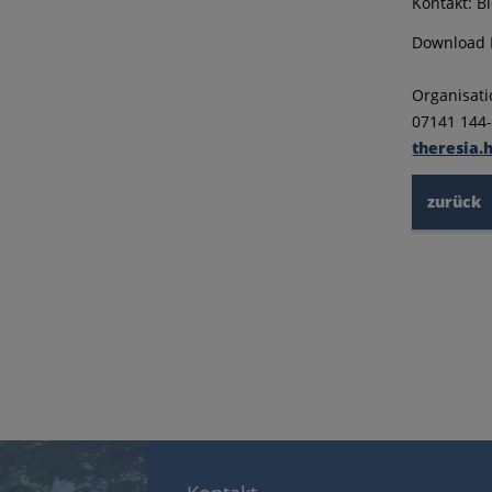
Kontakt: B
Download F
Organisati
07141 144-
theresia.
zurück