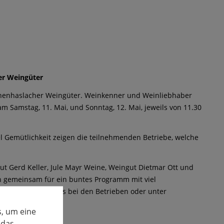
er Weingüter
henhaslacher Weingüter. Weinkenner und Weinliebhaber
 Samstag, 11. Mai, und Sonntag, 12. Mai, jeweils von 11.30
 Gemütlichkeit zeigen die teilnehmenden Betriebe, welche
 Gerd Keller, Jule Mayr Weine, Weingut Dietmar Ott und
n gemeinsam für ein buntes Programm mit viel
nformationen gibt es bei den Betrieben oder unter
, um eine
t
 das