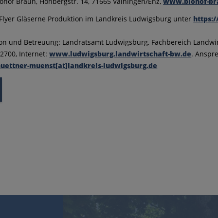
iohof Braun, Hohbergstr. 14, 71665 Vaihingen/Enz,
www.biohof-br
lyer Gläserne Produktion im Landkreis Ludwigsburg unter
https:
on und Betreuung: Landratsamt Ludwigsburg, Fachbereich Landwirt
2700, Internet:
www.ludwigsburg.landwirtschaft-bw.de
. Anspr
huettner-muenst[at]landkreis-ludwigsburg.de