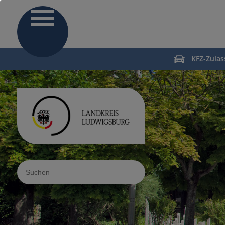
KFZ-Zula
Sucheingabe